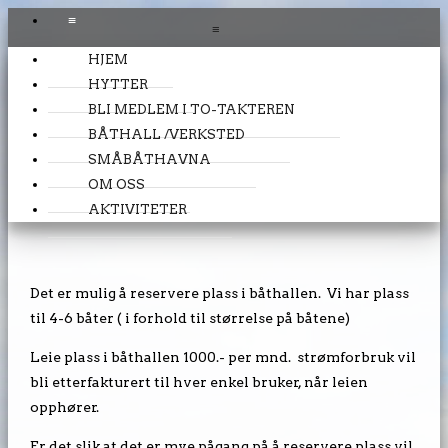
≡
≡
HJEM
HYTTER
BLI MEDLEM I TO-TAKTEREN
BÅTHALL /VERKSTED
SMÅBÅTHAVNA
Båthall /Verksted
OM OSS
AKTIVITETER
Det er mulig å reservere plass i båthallen. Vi har plass
til 4-6 båter ( i forhold til størrelse på båtene)
Leie plass i båthallen 1000.- per mnd. strømforbruk vil
bli etterfakturert til hver enkel bruker, når leien
opphører.
Er det slik at det er mye pågang på å reservere plass vil